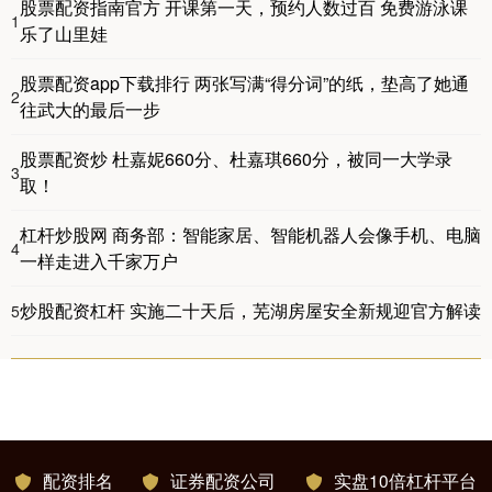
股票配资指南官方 开课第一天，预约人数过百 免费游泳课
1
乐了山里娃
股票配资app下载排行 两张写满“得分词”的纸，垫高了她通
2
往武大的最后一步
股票配资炒 杜嘉妮660分、杜嘉琪660分，被同一大学录
3
取！
杠杆炒股网 商务部：智能家居、智能机器人会像手机、电脑
4
一样走进入千家万户
炒股配资杠杆 实施二十天后，芜湖房屋安全新规迎官方解读
5
配资排名
证券配资公司
实盘10倍杠杆平台