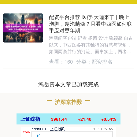
配资平台推荐 医疗·大咖来了 | 晚上
泡脚，越泡越燥？且看中西医如何联
手应对更年期
潮新闻客户端 记者 杨茜 设计 骆颖馨 自古
以来，中西医各有其独特的智慧与视角，
如同两条并行的河流。而事实上，两者真
正的交融与大成，恰恰蕴藏在合作共赢之
查看：
160
分类：
配资排名
中。 很....
鸿岳资本文章已加载完成
沪深京指数
上证综指
3961.44
+21.40
+0.54%